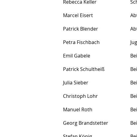
Rebecca Keller
S
Marcel Eisert
Ab
Patrick Blender
Ab
Petra Fischbach
J
Emil Gabele
B
Patrick Schultheiß
Bei
Julia Sieber
Bei
Christoph Lohr
Bei
Manuel Roth
Bei
Georg Brandstetter
Bei
Stefan König
B