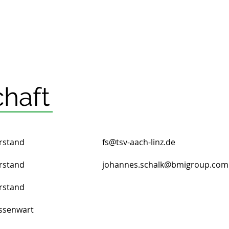
Home
News
V
haft
rstand
fs@tsv-aach-linz.de
orstand
johannes.schalk@bmigroup.com
orstand
assenwart