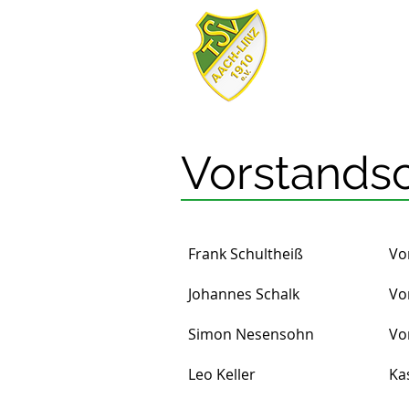
Vorstandsc
Frank Schultheiß
Vo
Johannes Schalk
V
Simon Nesensohn
V
Leo Keller
K