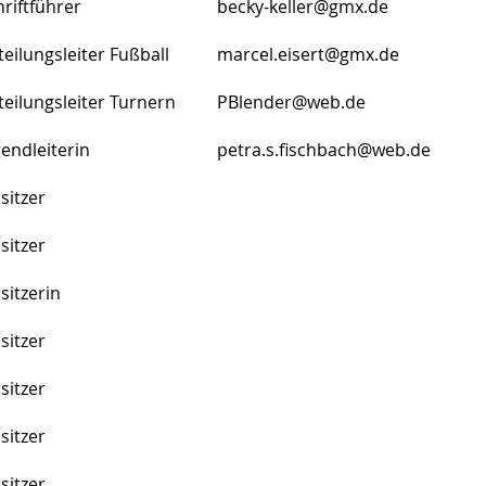
chriftführer
becky-keller@gmx.de
teilungsleiter Fußball
marcel.eisert@gmx.de
teilungsleiter Turnern
PBlender@web.de
ugendleiterin
petra.s.fischbach@web.de
eisitzer
sitzer
sitzerin
sitzer
sitzer
sitzer
eisitzer