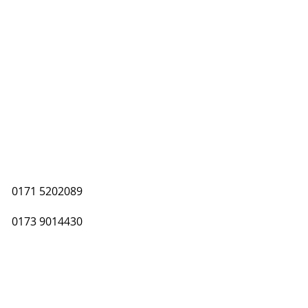
ereinsheft
Abteilungen
More
0171 5202089
0173 9014430